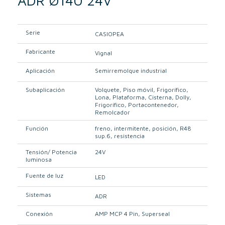
ADR Ø140 24V
Serie
CASIOPEA
Fabricante
Vignal
Aplicación
Semirremolque industrial
Subaplicación
Volquete
Piso móvil
Frigorífico
Lona
Plataforma
Cisterna
Dolly
Frigorífico
Portacontenedor
Remolcador
Función
freno
intermitente
posición
R48
sup.6
resistencia
Tensión/ Potencia
24V
luminosa
Fuente de luz
LED
Sistemas
ADR
Conexión
AMP MCP 4 Pin
Superseal