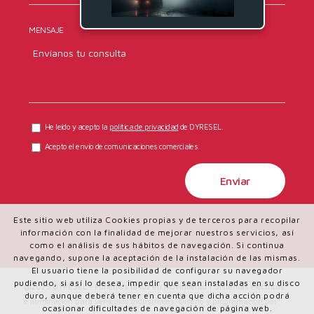
MENSAJE
He leído y acepto la
política de privacidad
de DYRESEL.
Acepto el envío de comunicaciones comerciales.
Este sitio web utiliza Cookies propias y de terceros para recopilar
información con la finalidad de mejorar nuestros servicios, así
como el análisis de sus hábitos de navegación. Si continua
navegando, supone la aceptación de la instalación de las mismas.
El usuario tiene la posibilidad de configurar su navegador
pudiendo, si así lo desea, impedir que sean instaladas en su disco
@2025 DYRESEL - Ponemos la luz en movimiento | Sistemas eléctricos
duro, aunque deberá tener en cuenta que dicha acción podrá
e iluminación para vehículos industriales. Diseño y programación por
ocasionar dificultades de navegación de página web.