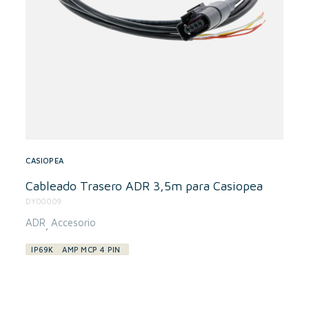
CASIOPEA
Cableado Trasero ADR 3,5m para Casiopea
DY00009
ADR
Accesorio
,
IP69K
AMP MCP 4 PIN