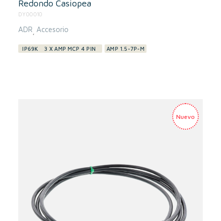
Redondo Casiopea
DY00010
ADR
Accesorio
,
IP69K
3 X AMP MCP 4 PIN
AMP 1.5-7P-M