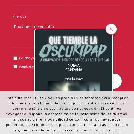
MENSAJE
He leído y acepto la
política de privacidad
de DYRESEL.
NUEVA
Acepto el envío de comunicaciones comerciales.
CAMPAÑA
Mira la web
Este sitio web utiliza Cookies propias y de terceros para recopilar
información con la finalidad de mejorar nuestros servicios, así
como el análisis de sus hábitos de navegación. Si continua
navegando, supone la aceptación de la instalación de las mismas.
El usuario tiene la posibilidad de configurar su navegador
pudiendo, si así lo desea, impedir que sean instaladas en su disco
@2025 DYRESEL - Ponemos la luz en movimiento | Sistemas eléctricos
duro, aunque deberá tener en cuenta que dicha acción podrá
e iluminación para vehículos industriales. Diseño y programación por