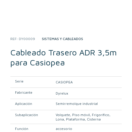
REF:
DY00009
CATEGORY:
SISTEMAS Y CABLEADOS
Cableado Trasero ADR 3,5m
para Casiopea
Serie
CASIOPEA
Fabricante
Dyrelux
Aplicación
Semirremolque industrial
Subaplicación
Volquete
Piso móvil
Frigorífico
Lona
Plataforma
Cisterna
Función
accesorio