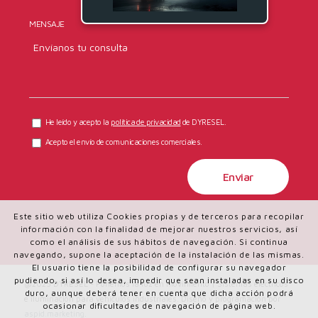
MENSAJE
He leído y acepto la
política de privacidad
de DYRESEL.
Acepto el envío de comunicaciones comerciales.
Este sitio web utiliza Cookies propias y de terceros para recopilar
información con la finalidad de mejorar nuestros servicios, así
como el análisis de sus hábitos de navegación. Si continua
navegando, supone la aceptación de la instalación de las mismas.
El usuario tiene la posibilidad de configurar su navegador
pudiendo, si así lo desea, impedir que sean instaladas en su disco
@2025 DYRESEL - Ponemos la luz en movimiento | Sistemas eléctricos
duro, aunque deberá tener en cuenta que dicha acción podrá
e iluminación para vehículos industriales. Diseño y programación por
ocasionar dificultades de navegación de página web.
aspid.marketing
.