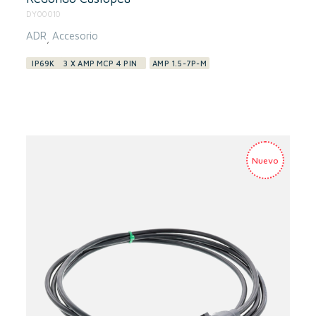
DY00010
ADR
Accesorio
,
IP69K
3 X AMP MCP 4 PIN
AMP 1.5-7P-M