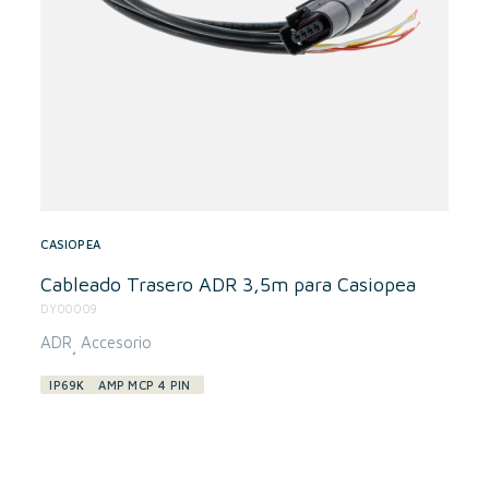
CASIOPEA
Cableado Trasero ADR 3,5m para Casiopea
DY00009
ADR
Accesorio
,
IP69K
AMP MCP 4 PIN