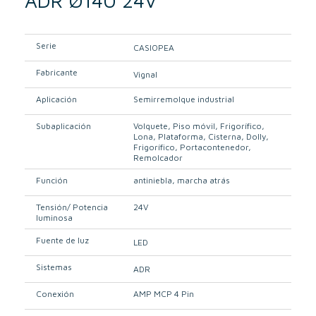
ADR Ø140 24V
Serie
CASIOPEA
Fabricante
Vignal
Aplicación
Semirremolque industrial
Subaplicación
Volquete
Piso móvil
Frigorífico
Lona
Plataforma
Cisterna
Dolly
Frigorífico
Portacontenedor
Remolcador
Función
antiniebla
marcha atrás
Tensión/ Potencia
24V
luminosa
Fuente de luz
LED
Sistemas
ADR
Conexión
AMP MCP 4 Pin