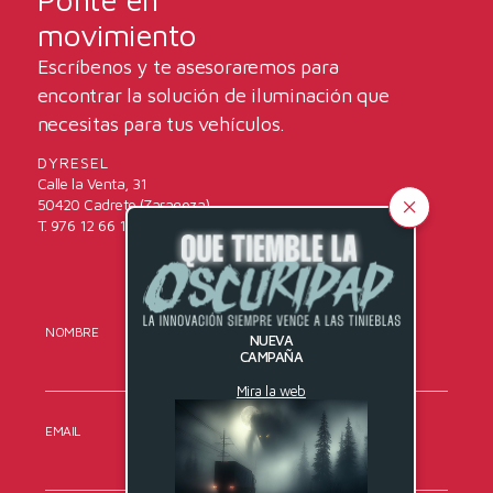
movimiento
Escríbenos y te asesoraremos para
encontrar la solución de iluminación que
necesitas para tus vehículos.
DYRESEL
Calle la Venta, 31
50420 Cadrete (Zaragoza)
T. 976 12 66 16
NOMBRE
APELLIDOS
NUEVA
CAMPAÑA
Mira la web
EMAIL
TELÉFONO