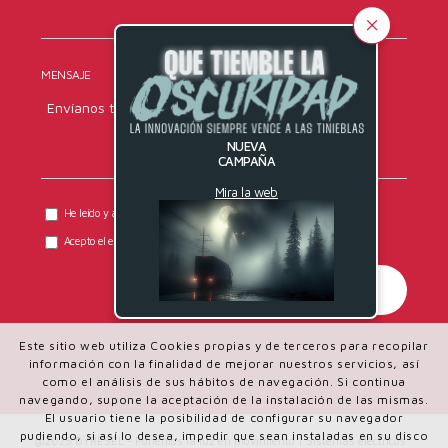
MENSAJE
NUEVA
CAMPAÑA
Mira la web
He leído y acepto la
política de privacidad
de DYRESEL.
Acepto el envío de comunicaciones comerciales.
Este sitio web utiliza Cookies propias y de terceros para recopilar
información con la finalidad de mejorar nuestros servicios, así
como el análisis de sus hábitos de navegación. Si continua
navegando, supone la aceptación de la instalación de las mismas.
El usuario tiene la posibilidad de configurar su navegador
pudiendo, si así lo desea, impedir que sean instaladas en su disco
@2025 DYRESEL - Ponemos la luz en movimiento | Sistemas eléctricos