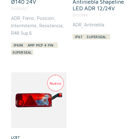
Ø140 24V
Antiniebla Shapeline
LED ADR 12/24V
DY00002
DY00394
ADR
Freno
Posición
,
ADR
Antiniebla
Intermitente
Resistencia
,
R48 Sup.6
IP67
SUPERSEAL
IP69K
AMP MCP 4 PIN
SUPERSEAL
LC8T