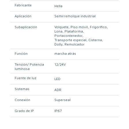
Fabricante
Hella
Aplicación
Semirremolque industrial
Subaplicación
Volquete
Piso móvil
Frigorífico
Lona
Plataforma
Portacontenedor
Transporte especial
Cisterna
Dolly
Remolcador
Función
marcha atrás
Tensión/ Potencia
12/24V
luminosa
Fuente de luz
LED
Sistemas
ADR
Conexión
Superseal
Grado de IP
IP67