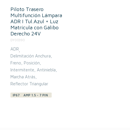
Piloto Trasero
Multifunción Lámpara
ADR I Tul.Azul + Luz
Matrícula con Gálibo
Derecho 24V
DY00390
ADR
,
Delimitación Anchura
Freno
Posición
Intermitente
Antiniebla
Marcha Atrás
Reflector Triangular
IP67
AMP 1.5 - 7 PIN