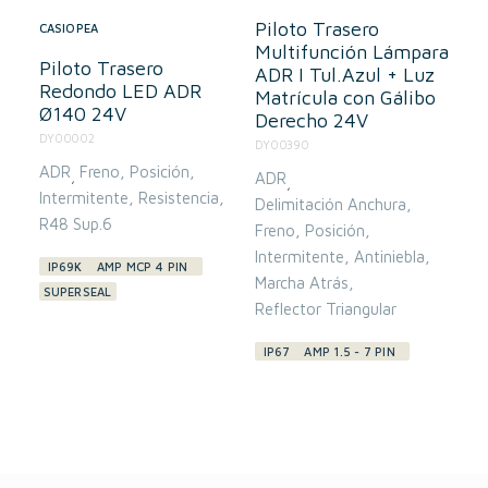
Piloto Trasero
CASIOPEA
Multifunción Lámpara
Piloto Trasero
ADR I Tul.Azul + Luz
Redondo LED ADR
Matrícula con Gálibo
Ø140 24V
Derecho 24V
DY00002
DY00390
ADR
Freno
Posición
,
ADR
,
Intermitente
Resistencia
Delimitación Anchura
R48 Sup.6
Freno
Posición
Intermitente
Antiniebla
IP69K
AMP MCP 4 PIN
Marcha Atrás
SUPERSEAL
Reflector Triangular
IP67
AMP 1.5 - 7 PIN