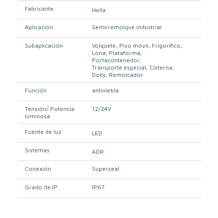
Fabricante
Hella
Aplicación
Semirremolque industrial
Subaplicación
Volquete
Piso móvil
Frigorífico
Lona
Plataforma
Portacontenedor
Transporte especial
Cisterna
Dolly
Remolcador
Función
antiniebla
Tensión/ Potencia
12/24V
luminosa
Fuente de luz
LED
Sistemas
ADR
Conexión
Superseal
Grado de IP
IP67