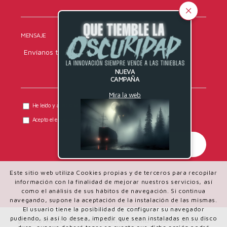
MENSAJE
NUEVA
CAMPAÑA
Mira la web
He leído y acepto la
política de privacidad
de DYRESEL.
Acepto el envío de comunicaciones comerciales.
Este sitio web utiliza Cookies propias y de terceros para recopilar
información con la finalidad de mejorar nuestros servicios, así
como el análisis de sus hábitos de navegación. Si continua
navegando, supone la aceptación de la instalación de las mismas.
El usuario tiene la posibilidad de configurar su navegador
pudiendo, si así lo desea, impedir que sean instaladas en su disco
@2025 DYRESEL - Ponemos la luz en movimiento | Sistemas eléctricos