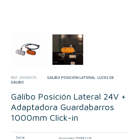
REF:
DY00075
CATEGORIES:
GÁLIBO POSICIÓN LATERAL
,
LUCES DE
GÁLIBO
Gálibo Posición Lateral 24V +
Adaptadora Guardabarros
1000mm Click-in
Serie
Soportes DYRELUX