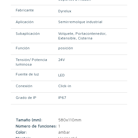
Fabricante
Dyrelux
Aplicación
Semirremolque industrial
Subaplicación
Volquete
Portacontenedor
Extensible
Cisterna
Función
posición
Tensión/ Potencia
24V
luminosa
Fuente de luz
LED
Conexión
Click-in
Grado de IP
IP67
Tamaño (mm):
580x110mm
Número de funciones:
1
Color:
ámbar