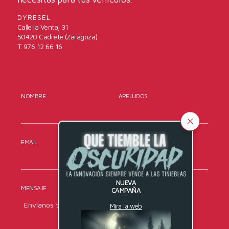
DYRESEL
Calle la Venta, 31
50420 Cadrete (Zaragoza)
T. 976 12 66 16
NOMBRE
APELLIDOS
EMAIL
TELÉFONO
NUEVA
MENSAJE
CAMPAÑA
Mira la web