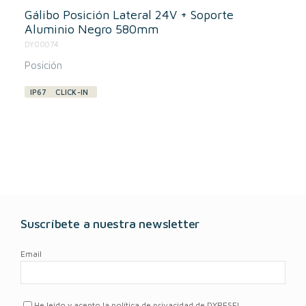
Gálibo Posición Lateral 24V + Soporte
Aluminio Negro 580mm
DY00074
Posición
IP67
CLICK-IN
Suscríbete a nuestra newsletter
Email
He leído y acepto la política de privacidad de DYRESEL.