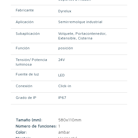
Fabricante
Dyrelux
Aplicación
Semirremolque industrial
Subaplicación
Volquete
Portacontenedor
Extensible
Cisterna
Función
posición
Tensión/ Potencia
24V
luminosa
Fuente de luz
LED
Conexión
Click-in
Grado de IP
IP67
Tamaño (mm):
580x110mm
Número de funciones:
1
Color:
ámbar