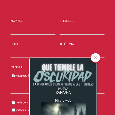
NOMBRE
APELLIDOS
EMAIL
TELÉFONO
MENSAJE
NUEVA
CAMPAÑA
Mira la web
He leído y acepto la
política de privacidad
de DYRESEL.
Acepto el envío de comunicaciones comerciales.