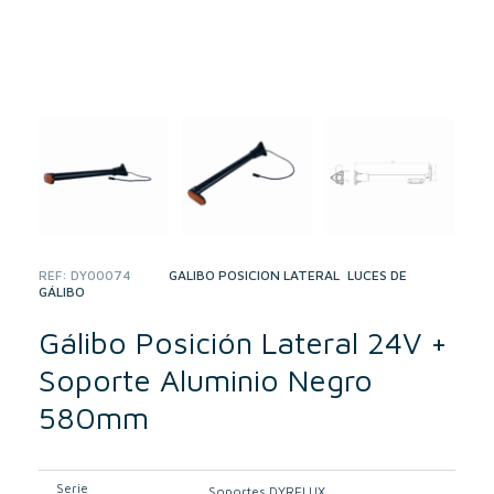
REF:
DY00074
CATEGORIES:
GÁLIBO POSICIÓN LATERAL
,
LUCES DE
GÁLIBO
Gálibo Posición Lateral 24V +
Soporte Aluminio Negro
580mm
Serie
Soportes DYRELUX