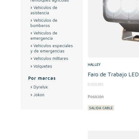
remolques agrícolas
Vehículos de
asistencia
Vehículos de
bomberos
Vehículos de
emergencia
Vehículos especiales
y de emergencias
Vehículos militares
HALLEY
Volquetes
Faro de Trabajo LE
Por marcas
DY00285
Dyrelux
Jokon
Posición
SALIDA CABLE