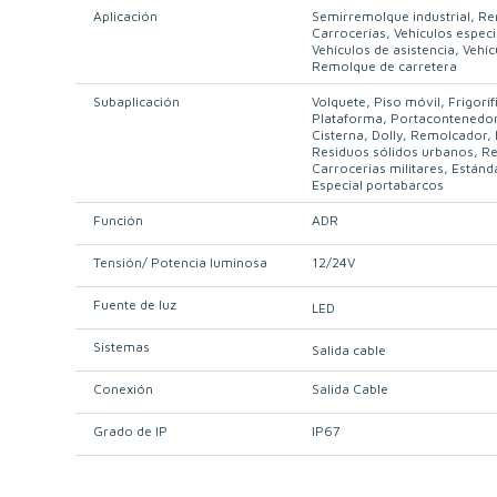
Aplicación
Semirremolque industrial
Re
Carrocerías
Vehículos especi
Vehículos de asistencia
Vehíc
Remolque de carretera
Subaplicación
Volquete
Piso móvil
Frigoríf
Plataforma
Portacontenedo
Cisterna
Dolly
Remolcador
Residuos sólidos urbanos
Re
Carrocerias militares
Estánd
Especial portabarcos
Función
ADR
Tensión/ Potencia luminosa
12/24V
Fuente de luz
LED
Sistemas
Salida cable
Conexión
Salida Cable
Grado de IP
IP67