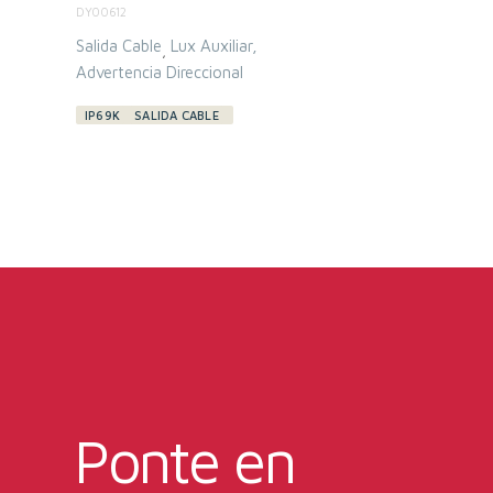
DY00612
Salida Cable
Lux Auxiliar
,
Advertencia Direccional
IP69K
SALIDA CABLE
Ponte en