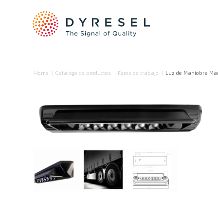
Home
/
Catálogo de productos
/
Faros de trabajo
/
Luz de Maniobra Mar