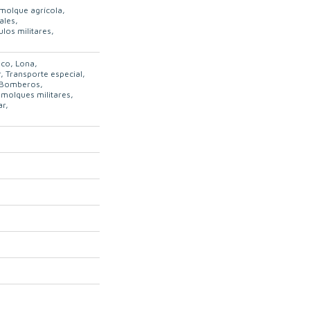
molque agrícola
ales
ulos militares
ico
Lona
r
Transporte especial
Bomberos
molques militares
ar