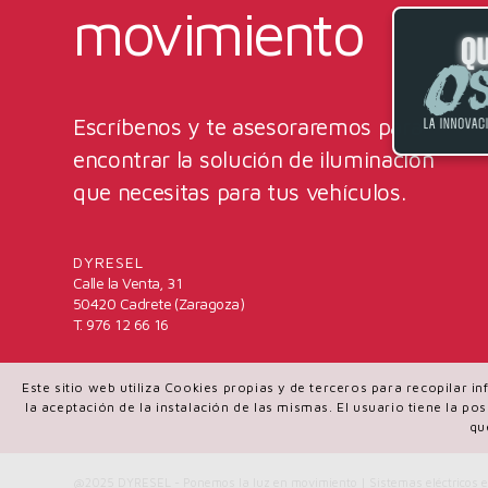
movimiento
Escríbenos y te asesoraremos para
encontrar la solución de iluminación
que necesitas para tus vehículos.
DYRESEL
Calle la Venta, 31
50420 Cadrete (Zaragoza)
T. 976 12 66 16
Este sitio web utiliza Cookies propias y de terceros para recopilar 
la aceptación de la instalación de las mismas. El usuario tiene la p
qu
@2025 DYRESEL - Ponemos la luz en movimiento | Sistemas eléctricos e 