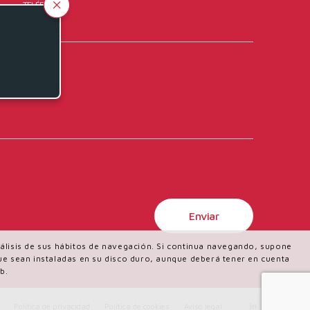
TELÉFONO
análisis de sus hábitos de navegación. Si continua navegando, supone
 que sean instaladas en su disco duro, aunque deberá tener en cuenta
b.
Política de privacidad
Política de cookies
Aviso legal