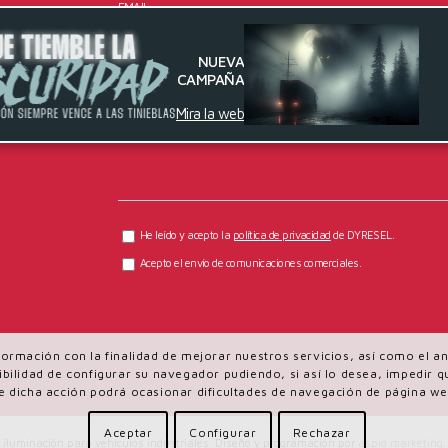
EMAIL
NUEVA
CAMPAÑA
MENSAJE
Mira la web
He leído y acepto la
política de privacidad
de DYRESEL.
Acepto el envío de comunicaciones comerciales.
información con la finalidad de mejorar nuestros servicios, así como el 
osibilidad de configurar su navegador pudiendo, si así lo desea, impedir
e dicha acción podrá ocasionar dificultades de navegación de página we
Aceptar
Configurar
Rechazar
iluminación para vehículos industriales. Diseño y programación por
aspid.marketing
.