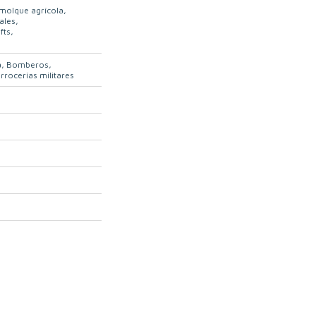
molque agrícola
ales
fts
a
Bomberos
rrocerías militares