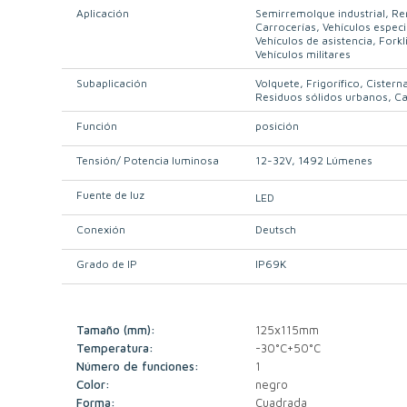
Aplicación
Semirremolque industrial
Re
Carrocerías
Vehículos especi
Vehículos de asistencia
Forkli
Vehículos militares
Subaplicación
Volquete
Frigorífico
Cistern
Residuos sólidos urbanos
Ca
Función
posición
Tensión/ Potencia luminosa
12-32V
1492 Lúmenes
Fuente de luz
LED
Conexión
Deutsch
Grado de IP
IP69K
Tamaño (mm):
125x115mm
Temperatura:
-30°C+50°C
Número de funciones:
1
Color:
negro
Forma:
Cuadrada