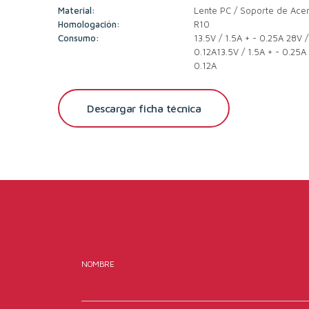
Material:
Lente PC / Soporte de Acer
Homologación:
R10
Consumo:
13.5V / 1.5A + - 0.25A 28V /
0.12A13.5V / 1.5A + - 0.25A
0.12A
Descargar ficha técnica
NOMBRE