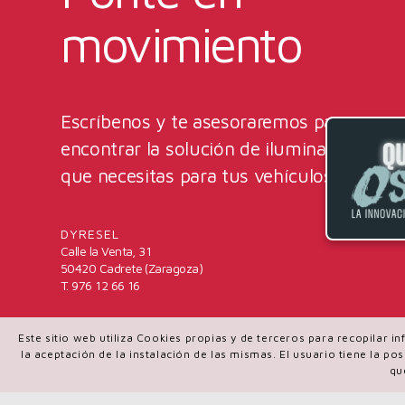
movimiento
Escríbenos y te asesoraremos para
encontrar la solución de iluminación
que necesitas para tus vehículos.
DYRESEL
Calle la Venta, 31
50420 Cadrete (Zaragoza)
T. 976 12 66 16
Este sitio web utiliza Cookies propias y de terceros para recopilar 
la aceptación de la instalación de las mismas. El usuario tiene la p
qu