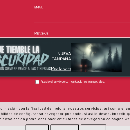
EMAIL
MENSAJE
NUEVA
CAMPAÑA
Mira la web
He leído y acepto la
política de privacidad
de DYRESEL.
Acepto el envío de comunicaciones comerciales.
información con la finalidad de mejorar nuestros servicios, así como el 
osibilidad de configurar su navegador pudiendo, si así lo desea, impedir
e dicha acción podrá ocasionar dificultades de navegación de página we