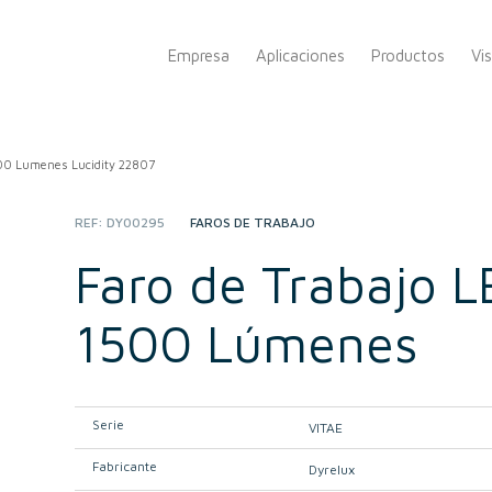
Empresa
Aplicaciones
Productos
Vi
00 Lumenes Lucidity 22807
REF:
DY00295
CATEGORY:
FAROS DE TRABAJO
Faro de Trabajo 
1500 Lúmenes
Serie
VITAE
Fabricante
Dyrelux