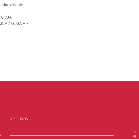
o Inoxidable
 0.73A + -
 28V / 0.73A + -
APELLIDOS