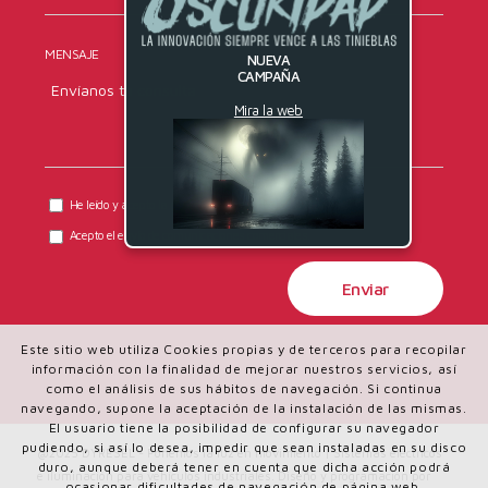
MENSAJE
NUEVA
CAMPAÑA
Mira la web
He leído y acepto la
política de privacidad
de DYRESEL.
Acepto el envío de comunicaciones comerciales.
Este sitio web utiliza Cookies propias y de terceros para recopilar
información con la finalidad de mejorar nuestros servicios, así
como el análisis de sus hábitos de navegación. Si continua
navegando, supone la aceptación de la instalación de las mismas.
El usuario tiene la posibilidad de configurar su navegador
pudiendo, si así lo desea, impedir que sean instaladas en su disco
@2025 DYRESEL - Ponemos la luz en movimiento | Sistemas eléctricos
duro, aunque deberá tener en cuenta que dicha acción podrá
e iluminación para vehículos industriales. Diseño y programación por
ocasionar dificultades de navegación de página web.