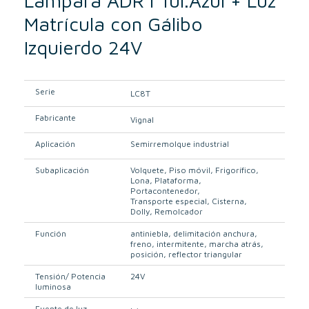
Lámpara ADR I Tul.Azul + Luz
Matrícula con Gálibo
Izquierdo 24V
Serie
LC8T
Fabricante
Vignal
Aplicación
Semirremolque industrial
Subaplicación
Volquete
Piso móvil
Frigorífico
Lona
Plataforma
Portacontenedor
Transporte especial
Cisterna
Dolly
Remolcador
Función
antiniebla
delimitación anchura
freno
intermitente
marcha atrás
posición
reflector triangular
Tensión/ Potencia
24V
luminosa
Fuente de luz