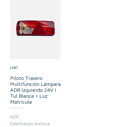
LC8T
Piloto Trasero
Multifunción Lámpara
ADR Izquierdo 24V I
Tul.Blanca + Luz
Matrícula
DY00377
ADR
,
Delimitación Anchura