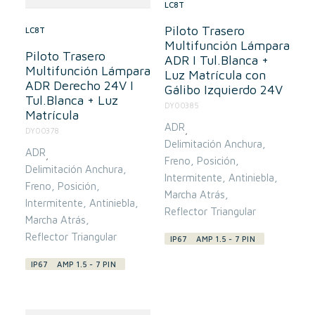
LC8T
Piloto Trasero
LC8T
Multifunción Lámpara
Piloto Trasero
ADR I Tul.Blanca +
Multifunción Lámpara
Luz Matrícula con
ADR Derecho 24V I
Gálibo Izquierdo 24V
Tul.Blanca + Luz
DY00385
Matrícula
ADR
,
DY00378
Delimitación Anchura
ADR
,
Freno
Posición
Delimitación Anchura
Intermitente
Antiniebla
Freno
Posición
Marcha Atrás
Intermitente
Antiniebla
Reflector Triangular
Marcha Atrás
Reflector Triangular
IP67
AMP 1.5 - 7 PIN
IP67
AMP 1.5 - 7 PIN