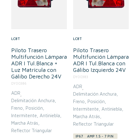
LC8T
LC8T
Piloto Trasero
Piloto Trasero
Multifunción Lámpara
Multifunción Lámpara
ADR I Tul.Blanca +
ADR I Tul.Blanca con
Luz Matrícula con
Gálibo Izquierdo 24V
Gálibo Derecho 24V
DY00383
DY00386
ADR
,
ADR
Delimitación Anchura
,
Delimitación Anchura
Freno
Posición
Freno
Posición
Intermitente
Antiniebla
Intermitente
Antiniebla
Marcha Atrás
Marcha Atrás
Reflector Triangular
Reflector Triangular
IP67
AMP 1.5 - 7 PIN