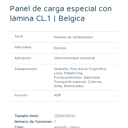
Panel de carga especial con
lámina CL.1 | Belgica
Serie
Paneles de Señalización
Fabricante
Dyrelux
Aplicación
Semirremolque industrial
Subaplicación
Volquete
Piso móvil
Frigorífico
Lona
Plataforma
Portacontenedor
Extensible
Transporte especial
Cisterna
Dolly
Remolcador
Función
ADR
Tamaño (mm):
1250x300x1
Número de funciones:
1
Color:
amarillo, negro