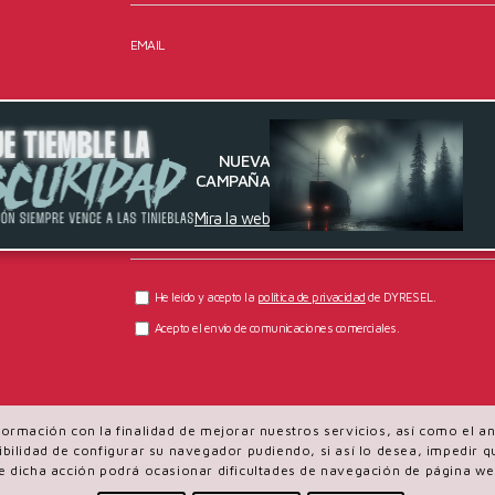
EMAIL
MENSAJE
NUEVA
CAMPAÑA
Mira la web
He leído y acepto la
política de privacidad
de DYRESEL.
Acepto el envío de comunicaciones comerciales.
información con la finalidad de mejorar nuestros servicios, así como el 
osibilidad de configurar su navegador pudiendo, si así lo desea, impedir
e dicha acción podrá ocasionar dificultades de navegación de página we