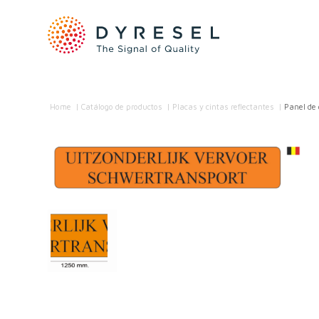
Home
/
Catálogo de productos
/
Placas y cintas reflectantes
/
Panel de 