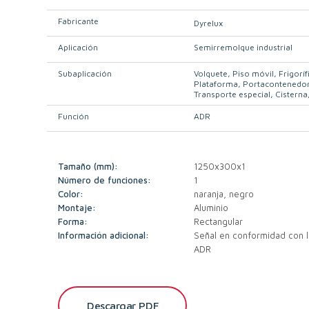
Fabricante
Dyrelux
Aplicación
Semirremolque industrial
Subaplicación
Volquete
Piso móvil
Frigoríf
Plataforma
Portacontenedo
Transporte especial
Cisterna
Función
ADR
Tamaño (mm):
1250x300x1
Número de funciones:
1
Color:
naranja, negro
Montaje:
Aluminio
Forma:
Rectangular
Información adicional:
Señal en conformidad con l
ADR
Descargar PDF