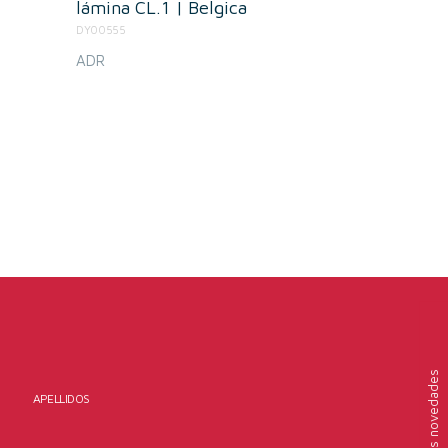
lámina CL.1 | Belgica
DY00555
ADR
nuestras novedades
APELLIDOS