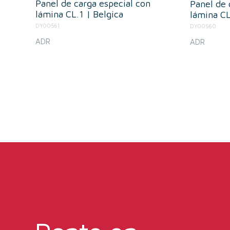
Panel de carga especial con
Panel de 
lámina CL.1 | Belgica
lámina CL
DY00561
DY00560
ADR
ADR