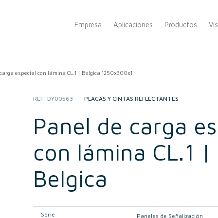
Empresa
Aplicaciones
Productos
Vi
carga especial con lámina CL.1 | Belgica 1250x300x1
REF:
DY00563
CATEGORY:
PLACAS Y CINTAS REFLECTANTES
Panel de carga es
con lámina CL.1 |
Belgica
Serie
Paneles de Señalización