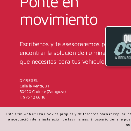
Ponte en
movimiento
Escríbenos y te asesoraremos para
encontrar la solución de iluminación
que necesitas para tus vehículos.
DYRESEL
Calle la Venta, 31
50420 Cadrete (Zaragoza)
T. 976 12 66 16
Este sitio web utiliza Cookies propias y de terceros para recopilar 
la aceptación de la instalación de las mismas. El usuario tiene la p
qu