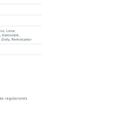
ico
Lona
r
Extensible
Dolly
Remolcador
as regulaciones