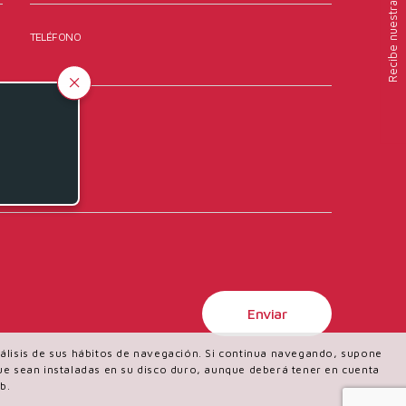
TELÉFONO
Recibe
análisis de sus hábitos de navegación. Si continua navegando, supone
 que sean instaladas en su disco duro, aunque deberá tener en cuenta
b.