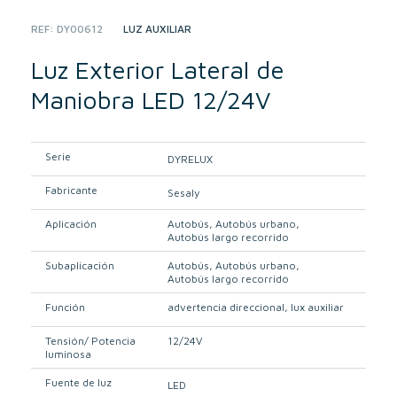
REF:
DY00612
CATEGORY:
LUZ AUXILIAR
Luz Exterior Lateral de
Maniobra LED 12/24V
Serie
DYRELUX
Fabricante
Sesaly
Aplicación
Autobús
Autobús urbano
Autobús largo recorrido
Subaplicación
Autobús
Autobús urbano
Autobús largo recorrido
Función
advertencia direccional
lux auxiliar
Tensión/ Potencia
12/24V
luminosa
Fuente de luz
LED