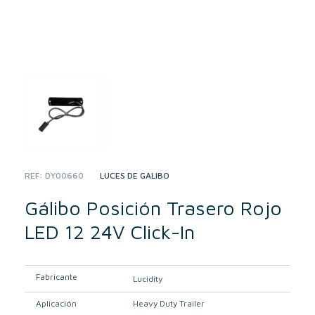
REF:
DY00660
CATEGORY:
LUCES DE GÁLIBO
Gálibo Posición Trasero Rojo
LED 12 24V Click-In
Fabricante
Lucidity
Aplicación
Heavy Duty Trailer