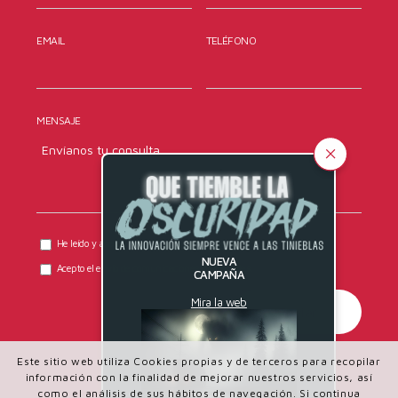
EMAIL
TELÉFONO
MENSAJE
He leído y acepto la
política de privacidad
de DYRESEL.
NUEVA
Acepto el envío de comunicaciones comerciales.
CAMPAÑA
Mira la web
Este sitio web utiliza Cookies propias y de terceros para recopilar
información con la finalidad de mejorar nuestros servicios, así
como el análisis de sus hábitos de navegación. Si continua