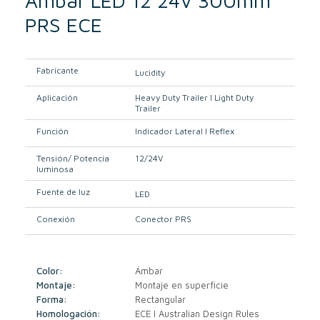
Ámbar LED 12 24V 300mm
PRS ECE
Fabricante
Lucidity
Aplicación
Heavy Duty Trailer I Light Duty
Trailer
Función
Indicador Lateral I Reflex
Tensión/ Potencia
12/24V
luminosa
Fuente de luz
LED
Conexión
Conector PRS
Color:
Ámbar
Montaje:
Montaje en superficie
Forma:
Rectangular
Homologación:
ECE I Australian Design Rules