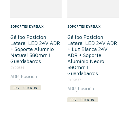
SOPORTES DYRELUX
SOPORTES DYRELUX
Gálibo Posición
Gálibo Posición
Lateral LED 24V ADR
Lateral LED 24V ADR
+ Soporte Alumnio
+ Luz Blanca 24V
Natural 580mm I
ADR + Soporte
Guardabarros
Aluminio Negro
580mm I
DY00334
Guardabarros
ADR
Posición
,
DY00337
IP67
CLICK-IN
ADR
Posición
,
IP67
CLICK-IN