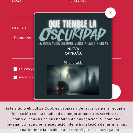
EMAIL
TELÉFONO
MENSAJE
NUEVA
CAMPAÑA
Mira la web
He leído y acepto la
política de privacidad
de DYRESEL.
Acepto el envío de comunicaciones comerciales.
Este sitio web utiliza Cookies propias y de terceros para recopilar
información con la finalidad de mejorar nuestros servicios, así
como el análisis de sus hábitos de navegación. Si continua
navegando, supone la aceptación de la instalación de las mismas.
El usuario tiene la posibilidad de configurar su navegador