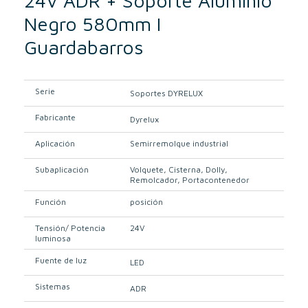
24V ADR + Soporte Aluminio
Negro 580mm I
Guardabarros
Serie
Soportes DYRELUX
Fabricante
Dyrelux
Aplicación
Semirremolque industrial
Subaplicación
Volquete
Cisterna
Dolly
Remolcador
Portacontenedor
Función
posición
Tensión/ Potencia
24V
luminosa
Fuente de luz
LED
Sistemas
ADR