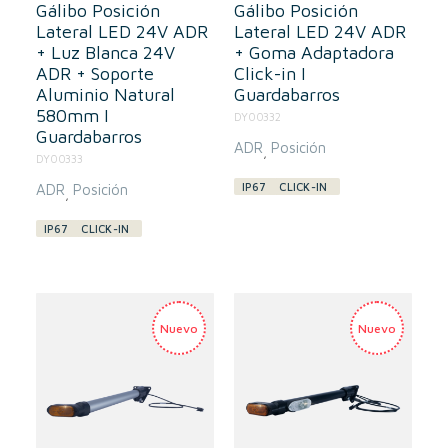
Gálibo Posición
Gálibo Posición
Lateral LED 24V ADR
Lateral LED 24V ADR
+ Luz Blanca 24V
+ Goma Adaptadora
ADR + Soporte
Click-in I
Aluminio Natural
Guardabarros
580mm I
DY00332
Guardabarros
ADR
Posición
,
DY00333
IP67
CLICK-IN
ADR
Posición
,
IP67
CLICK-IN