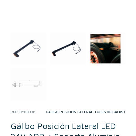
REF:
DY00338
CATEGORIES:
GÁLIBO POSICIÓN LATERAL
,
LUCES DE GÁLIBO
Gálibo Posición Lateral LED