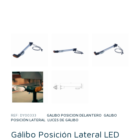
REF:
DY00333
CATEGORIES:
GÁLIBO POSICIÓN DELANTERO
,
GÁLIBO
POSICIÓN LATERAL
,
LUCES DE GÁLIBO
Gálibo Posición Lateral LED