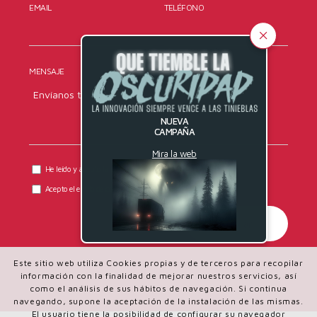
EMAIL
TELÉFONO
MENSAJE
NUEVA
CAMPAÑA
Mira la web
He leído y acepto la
política de privacidad
de DYRESEL.
Acepto el envío de comunicaciones comerciales.
Este sitio web utiliza Cookies propias y de terceros para recopilar
información con la finalidad de mejorar nuestros servicios, así
como el análisis de sus hábitos de navegación. Si continua
navegando, supone la aceptación de la instalación de las mismas.
El usuario tiene la posibilidad de configurar su navegador