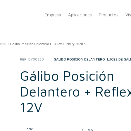
Empresa
Aplicaciones
Productos
Vi
tero
/
Galibo Posicion Delantero LED 12V Lucidity 26287C 1
REF:
DY00250
CATEGORIES:
GÁLIBO POSICIÓN DELANTERO
,
LUCES DE GÁL
Gálibo Posición
Delantero + Refle
12V
Serie
CERES