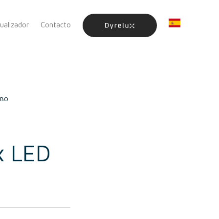
sualizador
Contacto
IBO
x LED