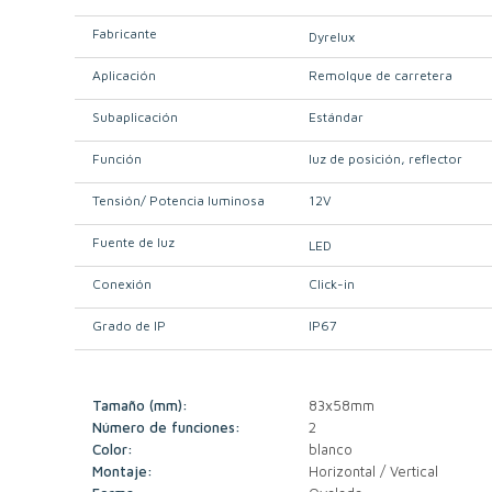
Fabricante
Dyrelux
Aplicación
Remolque de carretera
Subaplicación
Estándar
Función
luz de posición
reflector
Tensión/ Potencia luminosa
12V
Fuente de luz
LED
Conexión
Click-in
Grado de IP
IP67
Tamaño (mm):
83x58mm
Número de funciones:
2
Color:
blanco
Montaje:
Horizontal / Vertical