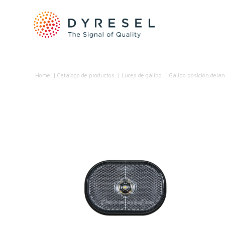
Home
/
Catálogo de productos
/
Luces de gálibo
/
Gálibo posición delan