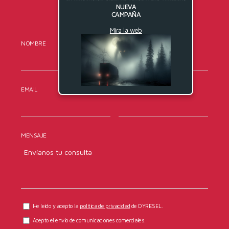
NUEVA
CAMPAÑA
Mira la web
NOMBRE
APELLIDOS
EMAIL
TELÉFONO
MENSAJE
He leído y acepto la
política de privacidad
de DYRESEL.
Acepto el envío de comunicaciones comerciales.