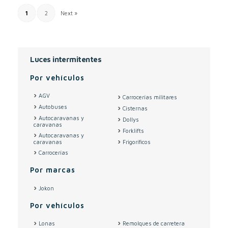
1
2
Next »
Luces intermitentes
Por vehículos
AGV
Carrocerías militares
Autobuses
Cisternas
Autocaravanas y
Dollys
caravanas
Forklifts
Autocaravanas y
caravanas
Frigoríficos
Carrocerías
Por marcas
Jokon
Por vehículos
Lonas
Remolques de carretera