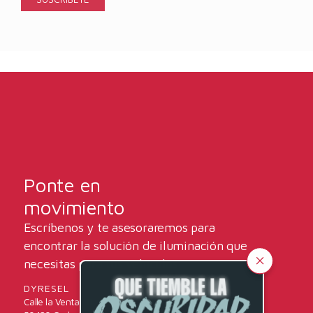
Ponte en
movimiento
Escríbenos y te asesoraremos para
encontrar la solución de iluminación que
necesitas para tus vehículos.
DYRESEL
Calle la Venta, 31