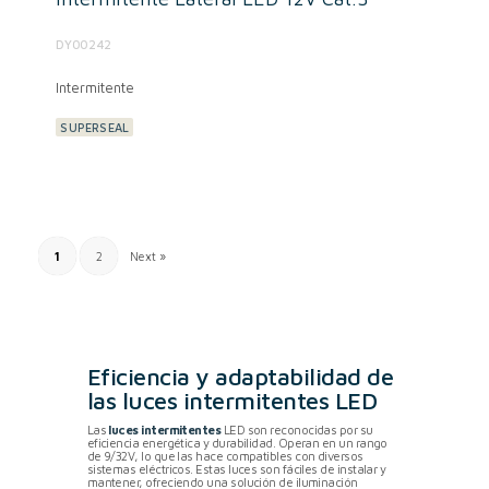
DY00242
Intermitente
SUPERSEAL
1
2
Next »
Eficiencia y adaptabilidad de
las luces intermitentes LED
Las
luces intermitentes
LED son reconocidas por su
eficiencia energética y durabilidad. Operan en un rango
de 9/32V, lo que las hace compatibles con diversos
sistemas eléctricos. Estas luces son fáciles de instalar y
mantener, ofreciendo una solución de iluminación