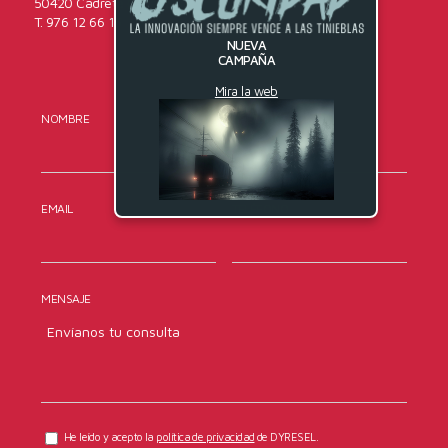
50420 Cadrete (Zaragoza)
T. 976 12 66 16
NUEVA
CAMPAÑA
Mira la web
NOMBRE
APELLIDOS
EMAIL
TELÉFONO
MENSAJE
He leído y acepto la
política de privacidad
de DYRESEL.