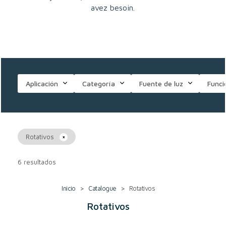
avez besoin.
Aplicación
Categoría
Fuente de luz
Funci
Rotativos
6 resultados
Inicio
>
Catalogue
>
Rotativos
Rotativos