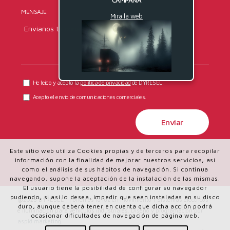
MENSAJE
Mira la web
He leído y acepto la
política de privacidad
de DYRESEL.
Acepto el envío de comunicaciones comerciales.
Este sitio web utiliza Cookies propias y de terceros para recopilar
información con la finalidad de mejorar nuestros servicios, así
como el análisis de sus hábitos de navegación. Si continua
navegando, supone la aceptación de la instalación de las mismas.
El usuario tiene la posibilidad de configurar su navegador
pudiendo, si así lo desea, impedir que sean instaladas en su disco
@2025 DYRESEL - Ponemos la luz en movimiento | Sistemas eléctricos
duro, aunque deberá tener en cuenta que dicha acción podrá
e iluminación para vehículos industriales. Diseño y programación por
ocasionar dificultades de navegación de página web.
aspid.marketing
.