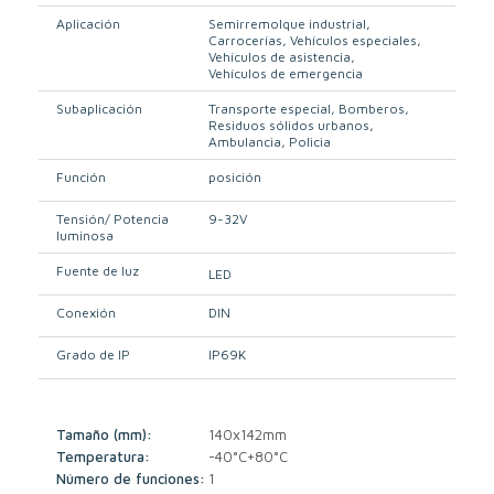
Aplicación
Semirremolque industrial
Carrocerías
Vehículos especiales
Vehículos de asistencia
Vehículos de emergencia
Subaplicación
Transporte especial
Bomberos
Residuos sólidos urbanos
Ambulancia
Policia
Función
posición
Tensión/ Potencia
9-32V
luminosa
Fuente de luz
LED
Conexión
DIN
Grado de IP
IP69K
Tamaño (mm):
140x142mm
Temperatura:
-40°C+80°C
Número de funciones:
1