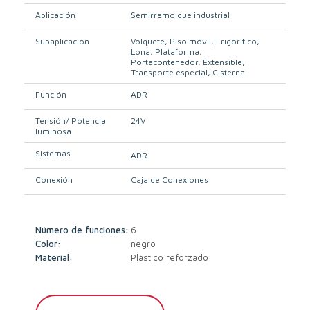
Aplicación
Semirremolque industrial
Subaplicación
Volquete
Piso móvil
Frigorífico
Lona
Plataforma
Portacontenedor
Extensible
Transporte especial
Cisterna
Función
ADR
Tensión/ Potencia
24V
luminosa
Sistemas
ADR
Conexión
Caja de Conexiones
Número de funciones:
6
Color:
negro
Material:
Plástico reforzado