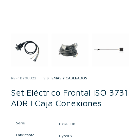
REF:
DY00322
CATEGORY:
SISTEMAS Y CABLEADOS
Set Eléctrico Frontal ISO 3731
ADR I Caja Conexiones
Serie
DYRELUX
Fabricante
Dyrelux