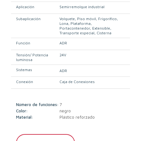
Aplicación
Semirremolque industrial
Subaplicación
Volquete
Piso móvil
Frigorífico
Lona
Plataforma
Portacontenedor
Extensible
Transporte especial
Cisterna
Función
ADR
Tensión/ Potencia
24V
luminosa
Sistemas
ADR
Conexión
Caja de Conexiones
Número de funciones:
7
Color:
negro
Material:
Plástico reforzado