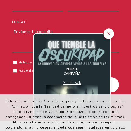
MENSAJE
He leído y acepto la
política de privacidad
de DYRESEL.
NUEVA
Acepto el envío de comunicaciones comerciales.
CAMPAÑA
Mira la web
Este sitio web utiliza Cookies propias y de terceros para recopilar
información con la finalidad de mejorar nuestros servicios, así
como el análisis de sus hábitos de navegación. Si continua
navegando, supone la aceptación de la instalación de las mismas.
El usuario tiene la posibilidad de configurar su navegador
pudiendo, si así lo desea, impedir que sean instaladas en su disco
@2025 DYRESEL - Ponemos la luz en movimiento | Sistemas eléctricos