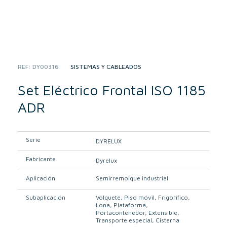
REF:
DY00316
CATEGORY:
SISTEMAS Y CABLEADOS
Set Eléctrico Frontal ISO 1185
ADR
Serie
DYRELUX
Fabricante
Dyrelux
Aplicación
Semirremolque industrial
Subaplicación
Volquete
Piso móvil
Frigorífico
Lona
Plataforma
Portacontenedor
Extensible
Transporte especial
Cisterna