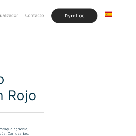
sualizador
Contacto
o
 Rojo
molque agrícola
bús
Carrocerías