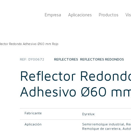
Empresa
Aplicaciones
Productos
Vi
flector Redondo Adhesivo Ø60 mm Rojo
REF:
DY00672
CATEGORIES:
REFLECTORES
,
REFLECTORES REDONDOS
Reflector Redond
Adhesivo Ø60 mm
Fabricante
Dyrelux
Aplicación
Semirremolque industrial
Re
Remolque de carretera
Auto