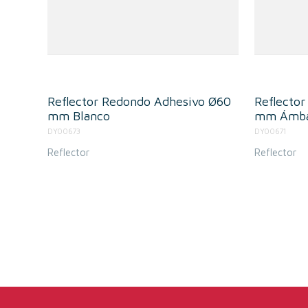
Reflector Redondo Adhesivo Ø60
Reflecto
mm Blanco
mm Ámb
DY00673
DY00671
Reflector
Reflector