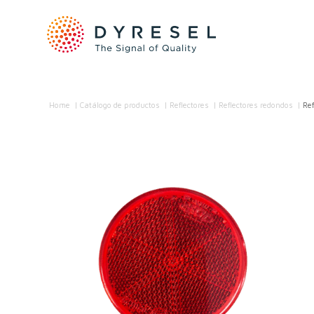
Home
/
Catálogo de productos
/
Reflectores
/
Reflectores redondos
/
Re