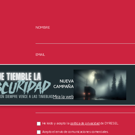
NOMBRE
EMAIL
NUEVA
MENSAJE
CAMPAÑA
Mira la web
He leído y acepto la
política de privacidad
de DYRESEL.
Acepto el envío de comunicaciones comerciales.