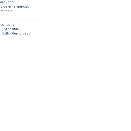
caravana
os de emergencia
istencia
ico
Lona
r
Extensible
Dolly
Remolcador