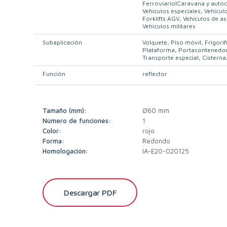
FerroviarioICaravana y auto
Vehículos especiales
Vehícul
Forklifts AGV
Vehículos de as
Vehículos militares
Subaplicación
Volquete
Piso móvil
Frigoríf
Plataforma
Portacontenedo
Transporte especial
Cisterna
Función
reflector
Tamaño (mm):
Ø60 mm
Número de funciones:
1
Color:
rojo
Forma:
Redondo
Homologación:
IA-E20-020125
Descargar PDF