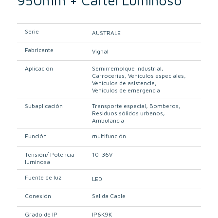
950mm + Cartel Luminoso
Serie
AUSTRALE
Fabricante
Vignal
Aplicación
Semirremolque industrial
Carrocerías
Vehículos especiales
Vehículos de asistencia
Vehículos de emergencia
Subaplicación
Transporte especial
Bomberos
Residuos sólidos urbanos
Ambulancia
Función
multifunción
Tensión/ Potencia
10-36V
luminosa
Fuente de luz
LED
Conexión
Salida Cable
Grado de IP
IP6K9K