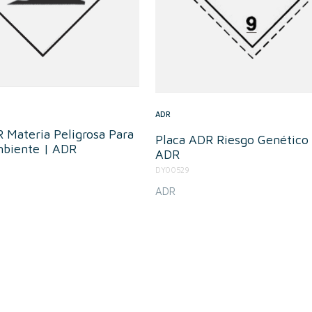
ADR
 Materia Peligrosa Para
Placa ADR Riesgo Genético 
biente | ADR
ADR
DY00529
ADR