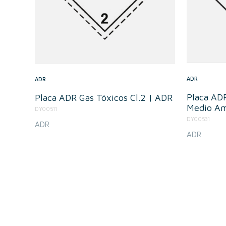
ADR
ADR
Placa ADR
Placa ADR Gas Tóxicos Cl.2 | ADR
Medio Am
DY00511
DY00531
ADR
ADR