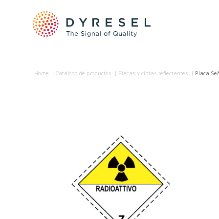
Home
/
Catálogo de productos
/
Placas y cintas reflectantes
/
Placa Se