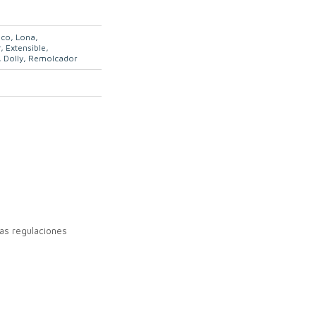
ico
Lona
r
Extensible
Dolly
Remolcador
as regulaciones