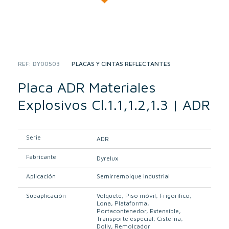
REF:
DY00503
CATEGORY:
PLACAS Y CINTAS REFLECTANTES
Placa ADR Materiales
Explosivos Cl.1.1,1.2,1.3 | ADR
Serie
ADR
Fabricante
Dyrelux
Aplicación
Semirremolque industrial
Subaplicación
Volquete
Piso móvil
Frigorífico
Lona
Plataforma
Portacontenedor
Extensible
Transporte especial
Cisterna
Dolly
Remolcador