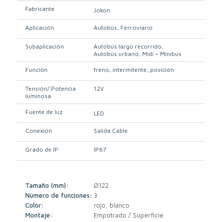
Fabricante
Jokon
Aplicación
Autobús
Ferroviario
Subaplicación
Autobús largo recorrido
Autobús urbano
Midi – Minibús
Función
freno
intermitente
posición
Tensión/ Potencia
12V
luminosa
Fuente de luz
LED
Conexión
Salida Cable
Grado de IP
IP67
Tamaño (mm):
Ø122
Número de funciones:
3
Color:
rojo, blanco
Montaje:
Empotrado / Superficie