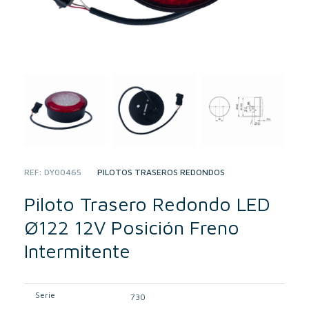
REF:
DY00465
CATEGORY:
PILOTOS TRASEROS REDONDOS
Piloto Trasero Redondo LED
Ø122 12V Posición Freno
Intermitente
Serie
730