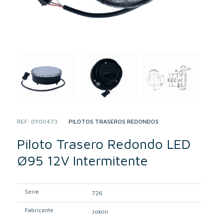
REF:
DY00473
CATEGORY:
PILOTOS TRASEROS REDONDOS
Piloto Trasero Redondo LED
Ø95 12V Intermitente
Serie
726
Fabricante
Jokon