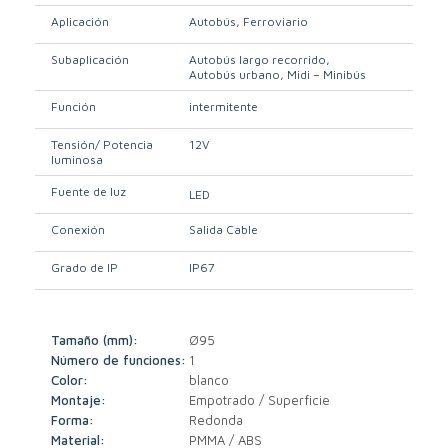
Aplicación
Autobús
Ferroviario
Subaplicación
Autobús largo recorrido
Autobús urbano
Midi – Minibús
Función
intermitente
Tensión/ Potencia
12V
luminosa
Fuente de luz
LED
Conexión
Salida Cable
Grado de IP
IP67
Tamaño (mm):
Ø95
Número de funciones:
1
Color:
blanco
Montaje:
Empotrado / Superficie
Forma:
Redonda
Material:
PMMA / ABS