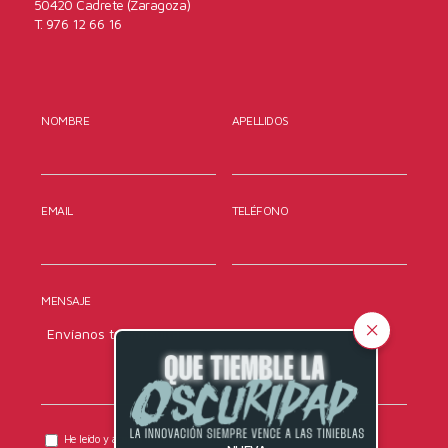
50420 Cadrete (Zaragoza)
T. 976 12 66 16
NOMBRE
APELLIDOS
EMAIL
TELÉFONO
MENSAJE
He leído y acepto la
política de privacidad
de DYRESEL.