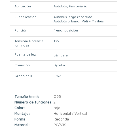
Aplicación
Autobús
Ferroviario
Subaplicación
Autobús largo recorrido
Autobús urbano
Midi – Minibús
Función
freno
posición
Tensión/ Potencia
12V
luminosa
Fuente de luz
Lámpara
Conexión
Dyrelux
Grado de IP
IP67
Tamaño (mm):
Ø95
Número de funciones:
2
Color:
rojo
Montaje:
Horizontal / Vertical
Forma:
Redonda
Material:
PC/ABS