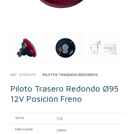
REF:
DY00479
CATEGORY:
PILOTOS TRASEROS REDONDOS
Piloto Trasero Redondo Ø95
12V Posición Freno
Serie
710
Fabricante
Jokon