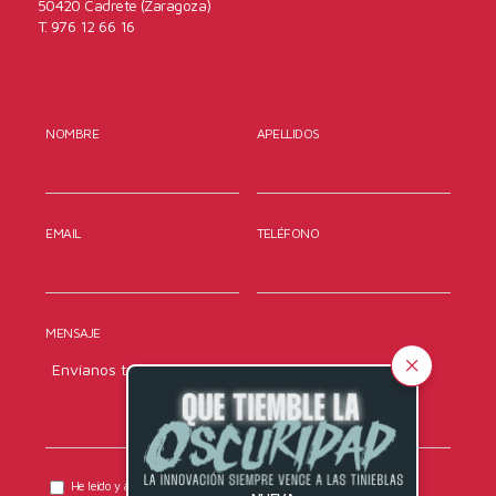
50420 Cadrete (Zaragoza)
T. 976 12 66 16
NOMBRE
APELLIDOS
EMAIL
TELÉFONO
MENSAJE
He leído y acepto la
política de privacidad
de DYRESEL.