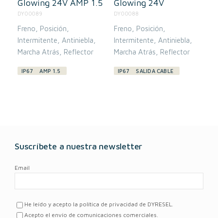
Glowing 24V AMP 1.5
Glowing 24V
DY00089
DY00088
Freno
Posición
Freno
Posición
Intermitente
Antiniebla
Intermitente
Antiniebla
Marcha Atrás
Reflector
Marcha Atrás
Reflector
IP67
AMP 1.5
IP67
SALIDA CABLE
Suscríbete a nuestra newsletter
Email
He leído y acepto la política de privacidad de DYRESEL.
Acepto el envío de comunicaciones comerciales.