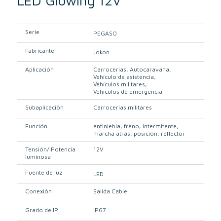
LED Glowing 12V
Serie
PEGASO
Fabricante
Jokon
Aplicación
Carrocerías
Autocaravana
Vehículo de asistencia
Vehículos militares
Vehículos de emergencia
Subaplicación
Carrocerías militares
Función
antiniebla
freno
intermitente
marcha atrás
posición
reflector
Tensión/ Potencia
12V
luminosa
Fuente de luz
LED
Conexión
Salida Cable
Grado de IP
IP67