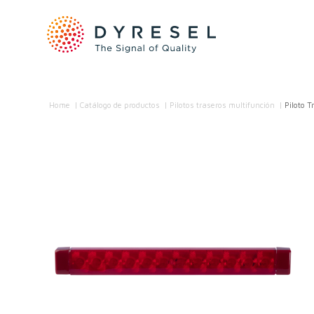
Home
/
Catálogo de productos
/
Pilotos traseros multifunción
/
Piloto 