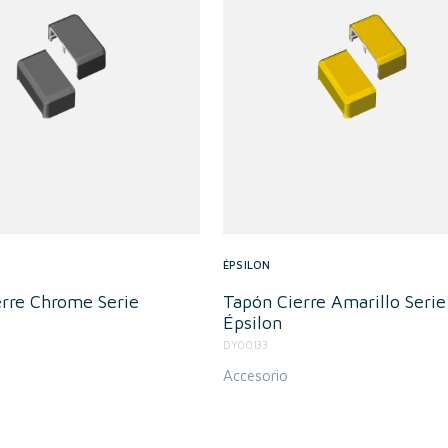
ÉPSILON
erre Chrome Serie
Tapón Cierre Amarillo Serie
Épsilon
DY00133
Accesorio