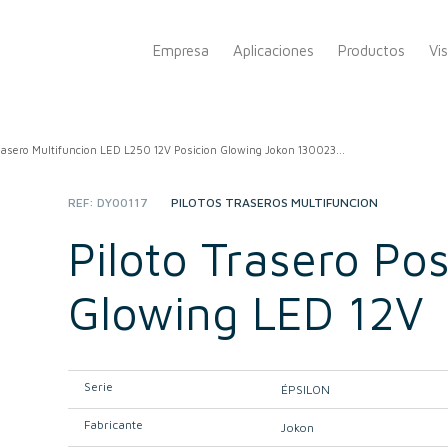
Empresa
Aplicaciones
Productos
Vi
Trasero Multifuncion LED L250 12V Posicion Glowing Jokon 130023...
REF:
DY00117
CATEGORY:
PILOTOS TRASEROS MULTIFUNCIÓN
Piloto Trasero Pos
Glowing LED 12V
Serie
ÉPSILON
Fabricante
Jokon