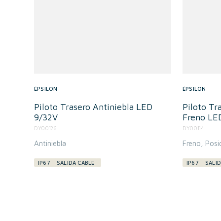
ÉPSILON
ÉPSILON
Piloto Trasero Antiniebla LED
Piloto Tr
9/32V
Freno LE
DY00126
DY00114
Antiniebla
Freno
Posi
IP67
SALIDA CABLE
IP67
SALID