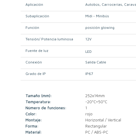
Aplicación
Autobús
Carrocerías
Carav
Subaplicación
Midi - Minibús
Función
posición glowing
Tensión/ Potencia luminosa
12V
Fuente de luz
LED
Conexión
Salida Cable
Grado de IP
IP67
Tamaño (mm):
252x14mm
Temperatura:
-20°C+50°C
Número de funciones:
1
Color:
rojo
Montaje:
Horizontal / Vertical
Forma:
Rectangular
Material:
PC / ABS-PC