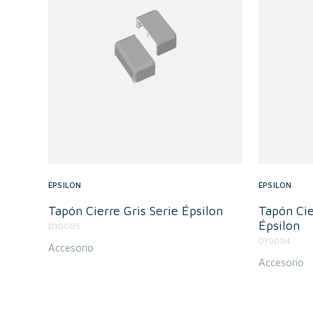
ÉPSILON
ÉPSILON
Tapón Cierre Gris Serie Épsilon
Tapón Ci
Épsilon
DY00135
DY00134
Accesorio
Accesorio