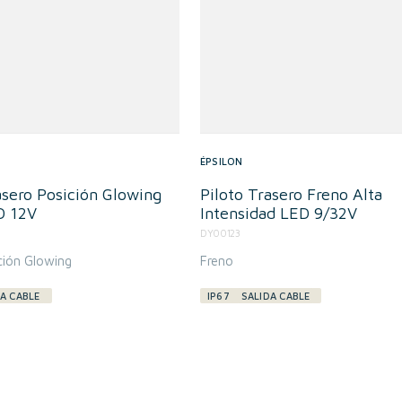
ÉPSILON
asero Posición Glowing
Piloto Trasero Freno Alta
D 12V
Intensidad LED 9/32V
DY00123
ción Glowing
Freno
A CABLE
IP67
SALIDA CABLE