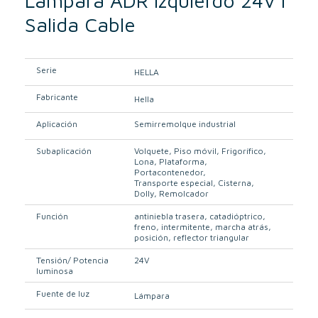
Lámpara ADR Izquierdo 24V I
Salida Cable
Serie
HELLA
Fabricante
Hella
Aplicación
Semirremolque industrial
Subaplicación
Volquete
Piso móvil
Frigorífico
Lona
Plataforma
Portacontenedor
Transporte especial
Cisterna
Dolly
Remolcador
Función
antiniebla trasera
catadióptrico
freno
intermitente
marcha atrás
posición
reflector triangular
Tensión/ Potencia
24V
luminosa
Fuente de luz
Lámpara