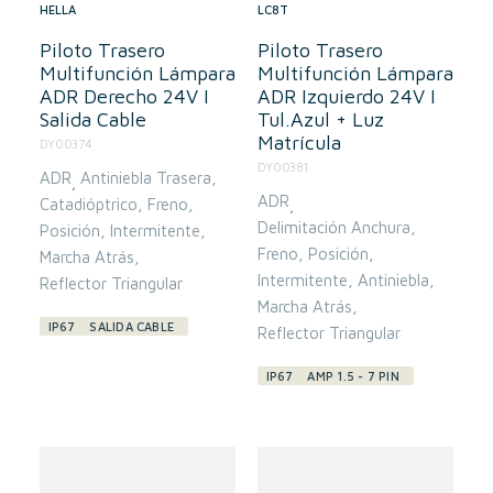
HELLA
LC8T
Piloto Trasero
Piloto Trasero
Multifunción Lámpara
Multifunción Lámpara
ADR Derecho 24V I
ADR Izquierdo 24V I
Salida Cable
Tul.Azul + Luz
Matrícula
DY00374
DY00381
ADR
Antiniebla Trasera
,
ADR
Catadióptrico
Freno
,
Delimitación Anchura
Posición
Intermitente
Freno
Posición
Marcha Atrás
Intermitente
Antiniebla
Reflector Triangular
Marcha Atrás
IP67
SALIDA CABLE
Reflector Triangular
IP67
AMP 1.5 - 7 PIN