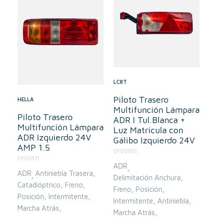
LC8T
Piloto Trasero
HELLA
Multifunción Lámpara
Piloto Trasero
ADR I Tul.Blanca +
Multifunción Lámpara
Luz Matrícula con
ADR Izquierdo 24V
Gálibo Izquierdo 24V
AMP 1.5
DY00385
DY00371
ADR
,
ADR
Antiniebla Trasera
,
Delimitación Anchura
Catadióptrico
Freno
Freno
Posición
Posición
Intermitente
Intermitente
Antiniebla
Marcha Atrás
Marcha Atrás