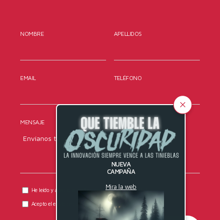
NOMBRE
APELLIDOS
EMAIL
TELÉFONO
MENSAJE
NUEVA
CAMPAÑA
Mira la web
He leído y acepto la
política de privacidad
de DYRESEL.
Acepto el envío de comunicaciones comerciales.