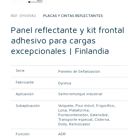
REF:
DY00582
CATEGORY:
PLACAS Y CINTAS REFLECTANTES
Panel reflectante y kit frontal
adhesivo para cargas
excepcionales | Finlandia
Serie
Paneles de Señalización
Fabricante
Dyrelux
Aplicación
Semirremolque industrial
Subaplicación
Volquete
Piso móvil
Frigorífico
Lona
Plataforma
Portacontenedor
Extensible
Transporte especial
Cisterna
Dolly
Remolcador
Función
ADR