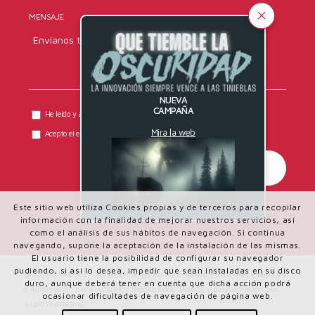
MENSAJE
NUEVA
CAMPAÑA
He leído y acepto la
política de privacidad
de DYRESEL.
Mira la web
Acepto el envío de comunicaciones comerciales.
Este sitio web utiliza Cookies propias y de terceros para recopilar
información con la finalidad de mejorar nuestros servicios, así
como el análisis de sus hábitos de navegación. Si continua
navegando, supone la aceptación de la instalación de las mismas.
El usuario tiene la posibilidad de configurar su navegador
pudiendo, si así lo desea, impedir que sean instaladas en su disco
@2025 DYRESEL - Ponemos la luz en movimiento | Sistemas eléctricos
duro, aunque deberá tener en cuenta que dicha acción podrá
e iluminación para vehículos industriales. Diseño y programación por
ocasionar dificultades de navegación de página web.
aspid.marketing
.