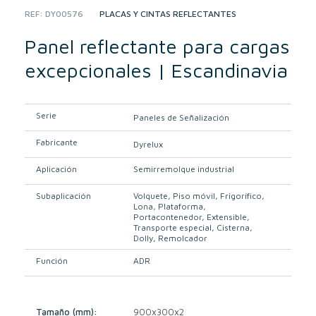
REF:
DY00576
CATEGORY:
PLACAS Y CINTAS REFLECTANTES
Panel reflectante para cargas
excepcionales | Escandinavia
Serie
Paneles de Señalización
Fabricante
Dyrelux
Aplicación
Semirremolque industrial
Subaplicación
Volquete
Piso móvil
Frigorífico
Lona
Plataforma
Portacontenedor
Extensible
Transporte especial
Cisterna
Dolly
Remolcador
Función
ADR
Tamaño (mm):
900x300x2