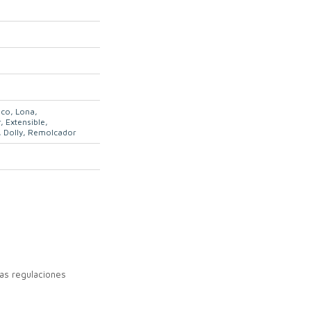
ico
Lona
r
Extensible
Dolly
Remolcador
as regulaciones