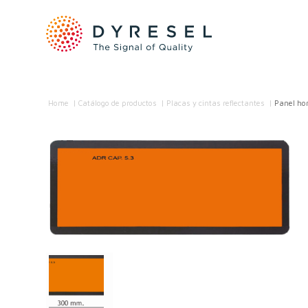
Home
/
Catálogo de productos
/
Placas y cintas reflectantes
/
Panel hor