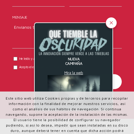
MENSAJE
He leído y acepto la
política de privacidad
de DYRESEL.
NUEVA
CAMPAÑA
Acepto el envío de comunicaciones comerciales.
Mira la web
Este sitio web utiliza Cookies propias y de terceros para recopilar
información con la finalidad de mejorar nuestros servicios, así
como el análisis de sus hábitos de navegación. Si continua
navegando, supone la aceptación de la instalación de las mismas.
El usuario tiene la posibilidad de configurar su navegador
pudiendo, si así lo desea, impedir que sean instaladas en su disco
@2025 DYRESEL - Ponemos la luz en movimiento | Sistemas eléctricos
duro, aunque deberá tener en cuenta que dicha acción podrá
e iluminación para vehículos industriales. Diseño y programación por