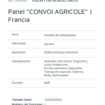
REF:
DY00591
CATEGORY:
PLACAS Y CINTAS REFLECTANTES
Panel "CONVOI AGRICOLE" |
Francia
Serie
Paneles de Señalización
Fabricante
Dyrelux
Aplicación
Semirremolque industrial
Subaplicación
Volquete
Piso móvil
Frigorífico
Lona
Plataforma
Portacontenedor
Extensible
Transporte especial
Cisterna
Dolly
Remolcador
Función
ADR
Tamaño (mm):
1200x400x1
Número de funciones:
1