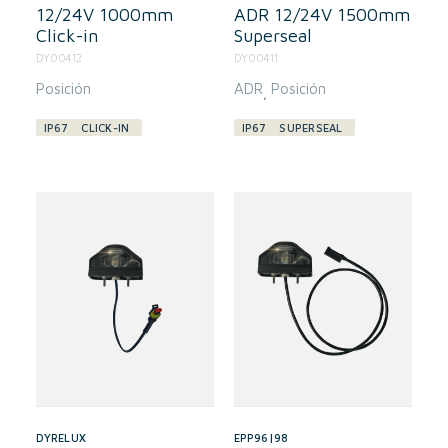
12/24V 1000mm
ADR 12/24V 1500mm
Click-in
Superseal
DY00412
DY00411
Posición
ADR
Posición
,
IP67
CLICK-IN
IP67
SUPERSEAL
DYRELUX
EPP96|98