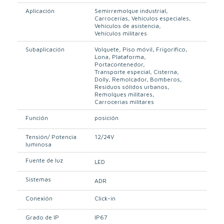
Aplicación
Semirremolque industrial
Carrocerías
Vehículos especiales
Vehículos de asistencia
Vehículos militares
Subaplicación
Volquete
Piso móvil
Frigorífico
Lona
Plataforma
Portacontenedor
Transporte especial
Cisterna
Dolly
Remolcador
Bomberos
Residuos sólidos urbanos
Remolques militares
Carrocerias militares
Función
posición
Tensión/ Potencia
12/24V
luminosa
Fuente de luz
LED
Sistemas
ADR
Conexión
Click-in
Grado de IP
IP67