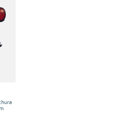
chura
mm