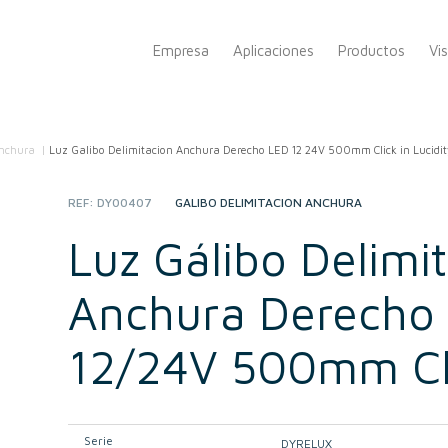
Empresa
Aplicaciones
Productos
Vi
anchura
/
Luz Galibo Delimitacion Anchura Derecho LED 12 24V 500mm Click in Lucidity
REF:
DY00407
CATEGORY:
GÁLIBO DELIMITACIÓN ANCHURA
Luz Gálibo Delimi
Anchura Derecho
12/24V 500mm Cl
Serie
DYRELUX