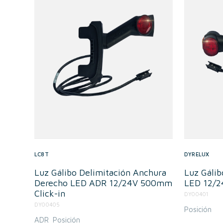
LC8T
DYRELUX
Luz Gálibo Delimitación Anchura
Luz Gálib
Derecho LED ADR 12/24V 500mm
LED 12/2
Click-in
DY00401
DY00405
Posición
ADR
Posición
,