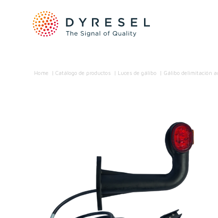
Home
/
Catálogo de productos
/
Luces de gálibo
/
Gálibo delimitación 