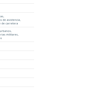
ías
s de asistencia
 de carretera
 urbanos
rias militares
os