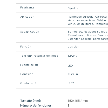
Fabricante
Dyrelux
Aplicación
Remolque agrícola
Carrocer
Vehículos especiales
Vehículo
Vehículos militares
Remolque
Subaplicación
Bomberos
Residuos sólidos
Remolques militares
Carroce
Estándar
Especial portabarc
Función
posición
Tensión/ Potencia luminosa
12/24V
Fuente de luz
LED
Conexión
Click-in
Grado de IP
IP67
Tamaño (mm):
182x165,4mm
Número de funciones:
3