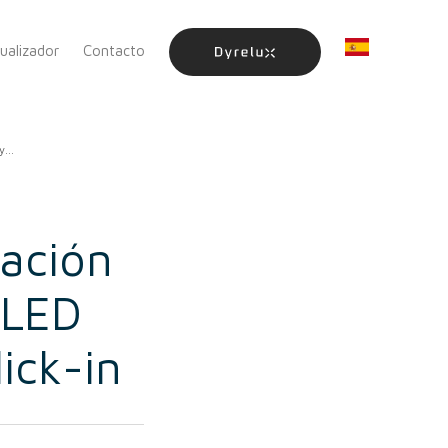
sualizador
Contacto
...
tación
 LED
ick-in