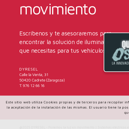
movimiento
Escríbenos y te asesoraremos para
encontrar la solución de iluminación
que necesitas para tus vehículos.
DYRESEL
Calle la Venta, 31
50420 Cadrete (Zaragoza)
T. 976 12 66 16
Este sitio web utiliza Cookies propias y de terceros para recopilar 
la aceptación de la instalación de las mismas. El usuario tiene la p
qu
@2025 DYRESEL - Ponemos la luz en movimiento | Sistemas eléctricos e 