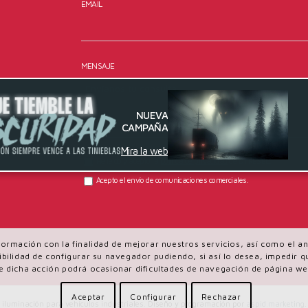
EMAIL
MENSAJE
NUEVA
CAMPAÑA
Mira la web
He leído y acepto la
política de privacidad
de DYRESEL.
Acepto el envío de comunicaciones comerciales.
información con la finalidad de mejorar nuestros servicios, así como el 
osibilidad de configurar su navegador pudiendo, si así lo desea, impedir
e dicha acción podrá ocasionar dificultades de navegación de página we
Aceptar
Configurar
Rechazar
iluminación para vehículos industriales. Diseño y programación por
aspid.marketing
.