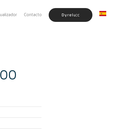
sualizador
Contacto
200