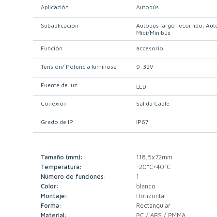
Aplicación
Autobús
Subaplicación
Autobús largo recorrido
Aut
Midi/Minibús
Función
accesorio
Tensión/ Potencia luminosa
9-32V
Fuente de luz
LED
Conexión
Salida Cable
Grado de IP
IP67
Tamaño (mm):
118,5x72mm
Temperatura:
-20°C+40°C
Número de funciones:
1
Color:
blanco
Montaje:
Horizontal
Forma:
Rectangular
Material:
PC / ABS / PMMA