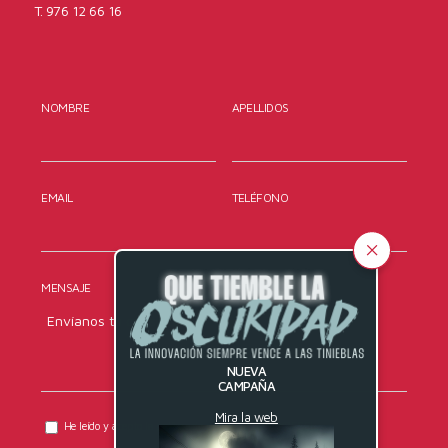
T. 976 12 66 16
NOMBRE
APELLIDOS
EMAIL
TELÉFONO
MENSAJE
NUEVA
CAMPAÑA
Mira la web
He leído y acepto la
política de privacidad
de DYRESEL.