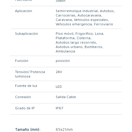
Jokon
Aplicación
Semirremolque industrial
Autobús
Carrocerías
Autocaravana
Caravana
Vehículos especiales
Vehículos emergencia
Ferroviario
Subaplicación
Piso móvil
Frigorífico
Lona
Plataforma
Cisterna
Autobús largo recorrido
Autobús urbano
Bomberos
Ambulancia
Función
posición
Tensión/ Potencia
24V
luminosa
Fuente de luz
LED
Conexión
Salida Cable
Grado de IP
IP67
Tamaño (mm):
65x21mm