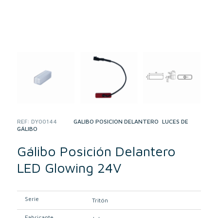
REF:
DY00144
CATEGORIES:
GÁLIBO POSICIÓN DELANTERO
,
LUCES DE
GÁLIBO
Gálibo Posición Delantero
LED Glowing 24V
Serie
Tritón
Fabricante