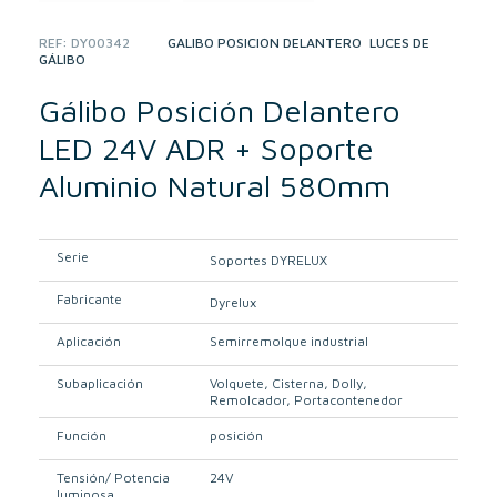
REF:
DY00342
CATEGORIES:
GÁLIBO POSICIÓN DELANTERO
,
LUCES DE
GÁLIBO
Gálibo Posición Delantero
LED 24V ADR + Soporte
Aluminio Natural 580mm
Serie
Soportes DYRELUX
Fabricante
Dyrelux
Aplicación
Semirremolque industrial
Subaplicación
Volquete
Cisterna
Dolly
Remolcador
Portacontenedor
Función
posición
Tensión/ Potencia
24V
luminosa