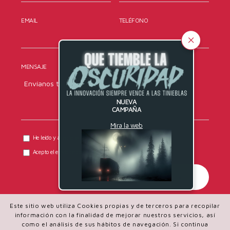
EMAIL
TELÉFONO
MENSAJE
NUEVA
CAMPAÑA
Mira la web
He leído y acepto la
política de privacidad
de DYRESEL.
Acepto el envío de comunicaciones comerciales.
Este sitio web utiliza Cookies propias y de terceros para recopilar
información con la finalidad de mejorar nuestros servicios, así
como el análisis de sus hábitos de navegación. Si continua