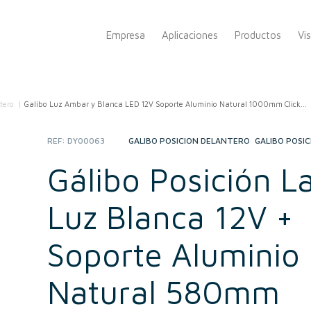
Empresa
Aplicaciones
Productos
Vi
tero
/
Galibo Luz Ambar y Blanca LED 12V Soporte Aluminio Natural 1000mm Click...
REF:
DY00063
CATEGORIES:
GÁLIBO POSICIÓN DELANTERO
,
GÁLIBO POSI
Gálibo Posición La
Luz Blanca 12V +
Soporte Aluminio
Natural 580mm