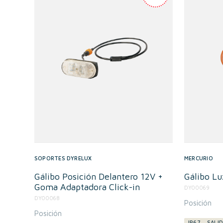
SOPORTES DYRELUX
MERCURIO
Gálibo Posición Delantero 12V +
Gálibo L
Goma Adaptadora Click-in
DY00069
DY00068
Posición
Posición
IP67
SALID