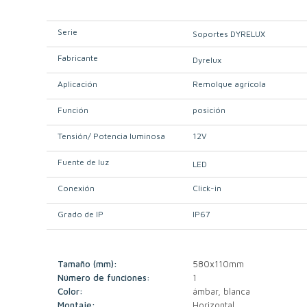
Serie
Soportes DYRELUX
Fabricante
Dyrelux
Aplicación
Remolque agrícola
Función
posición
Tensión/ Potencia luminosa
12V
Fuente de luz
LED
Conexión
Click-in
Grado de IP
IP67
Tamaño (mm):
580x110mm
Número de funciones:
1
Color:
ámbar, blanca
Montaje:
Horizontal