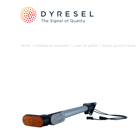
Home
/
Catálogo de productos
/
Luces de gálibo
/
Gálibo posición delan