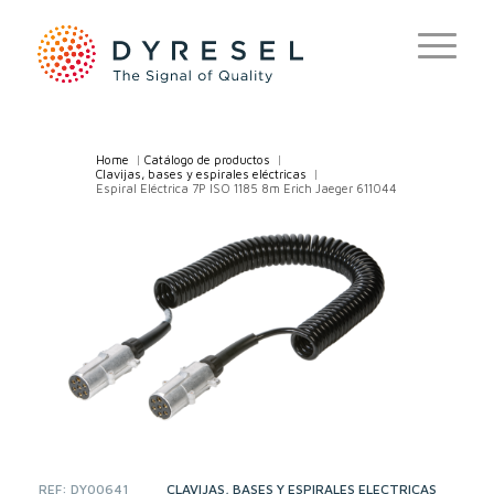
Home
/
Catálogo de productos
/
Clavijas, bases y espirales eléctricas
/
Espiral Eléctrica 7P ISO 1185 8m Erich Jaeger 611044
REF:
DY00641
CATEGORIES:
CLAVIJAS, BASES Y ESPIRALES ELÉCTRICAS
,