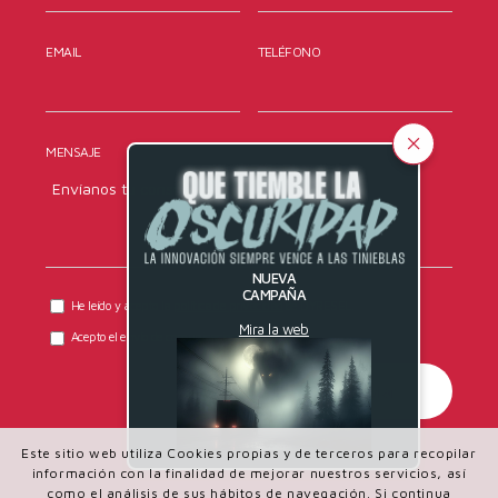
EMAIL
TELÉFONO
MENSAJE
NUEVA
CAMPAÑA
He leído y acepto la
política de privacidad
de DYRESEL.
Mira la web
Acepto el envío de comunicaciones comerciales.
Este sitio web utiliza Cookies propias y de terceros para recopilar
información con la finalidad de mejorar nuestros servicios, así
como el análisis de sus hábitos de navegación. Si continua