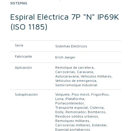
SISTEMAS
Espiral Eléctrica 7P "N" IP69K
(ISO 1185)
Serie
Sistemas Eléctricos
Fabricante
Erich Jaeger
Aplicación
Remolque de carretera
Carrocerías
Caravana
Autocaravana
Vehículos militares
Vehículos de emergencia
Semirremolque industrial
Subaplicación
Volquete
Piso móvil
Frigorífico
Lona
Plataforma
Portacontenedor
Transporte especial
Cisterna
Dolly
Remolcador
Bomberos
Residuos sólidos urbanos
Remolques militares
Carrocerias militares
Estándar
Especial portabarcos