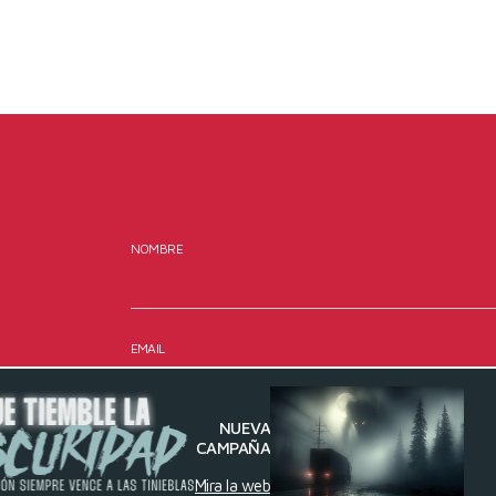
NOMBRE
EMAIL
NUEVA
CAMPAÑA
MENSAJE
Mira la web