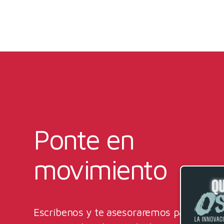
Ponte en
movimiento
Escríbenos y te asesoraremos para