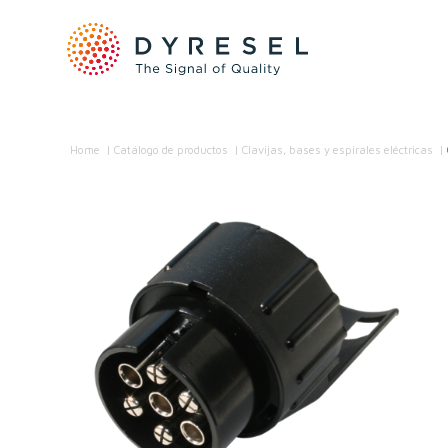
Home
/
Catálogo de productos
/
Clavijas, bases y espirales eléctricas
/