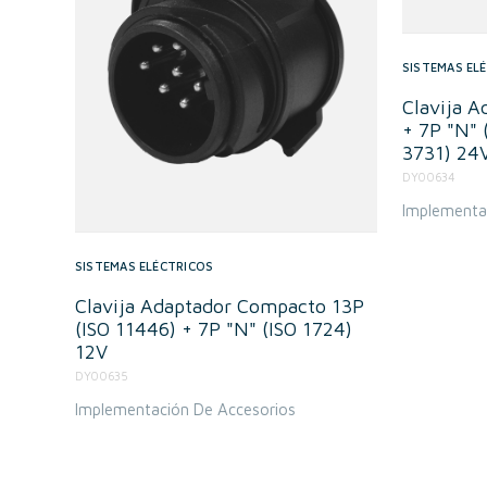
SISTEMAS EL
Clavija A
+ 7P "N" 
3731) 24
DY00634
Implementa
SISTEMAS ELÉCTRICOS
Clavija Adaptador Compacto 13P
(ISO 11446) + 7P "N" (ISO 1724)
12V
DY00635
Implementación De Accesorios