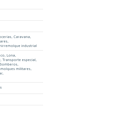
ocerías
Caravana
tares
irremolque industrial
ico
Lona
r
Transporte especial
Bomberos
molques militares
ar
s