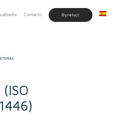
sualizador
Contacto
ISTEMAS
 (ISO
11446)