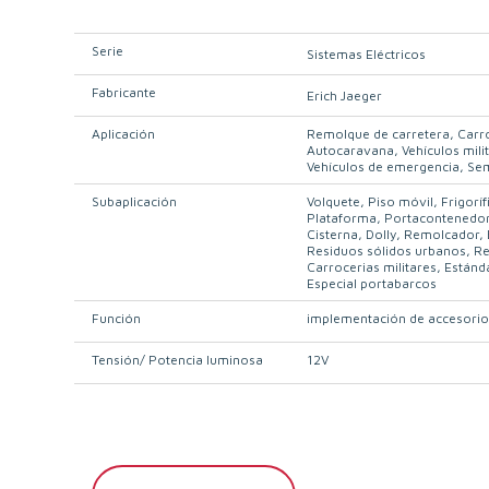
Serie
Sistemas Eléctricos
Fabricante
Erich Jaeger
Aplicación
Remolque de carretera
Carr
Autocaravana
Vehículos mili
Vehículos de emergencia
Sem
Subaplicación
Volquete
Piso móvil
Frigoríf
Plataforma
Portacontenedo
Cisterna
Dolly
Remolcador
Residuos sólidos urbanos
Re
Carrocerias militares
Estánd
Especial portabarcos
Función
implementación de accesorio
Tensión/ Potencia luminosa
12V